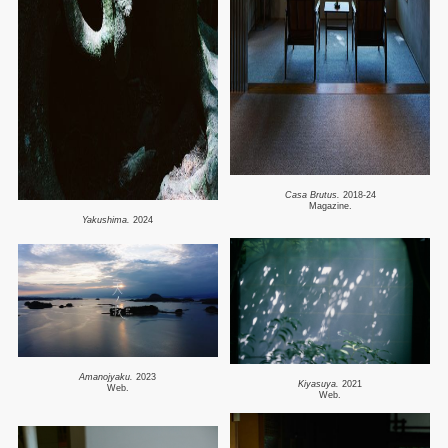
Casa Brutus.
2018-24
Magazine.
Yakushima.
2024
Amanojyaku.
2023
Kiyasuya.
2021
Web.
Web.